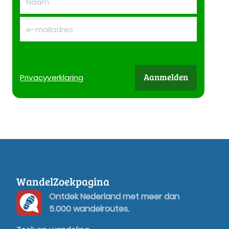
Aanmelden
Privacy
verklaring
WandelZoekpagina
Ontdek Nederland met meer dan
5.000 wandelroutes.