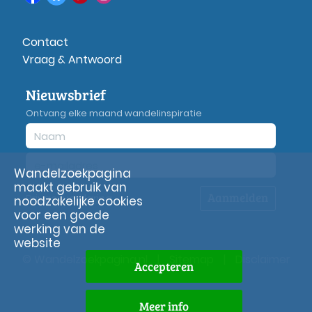
Contact
Vraag & Antwoord
Nieuwsbrief
Ontvang elke maand wandelinspiratie
Wandelzoekpagina
maakt gebruik van
Aanmelden
Privacy
verklaring
noodzakelijke cookies
voor een goede
werking van de
website
© Wandelzoekpagina.nl
|
Sitemap
|
Disclaimer
Accepteren
Meer info