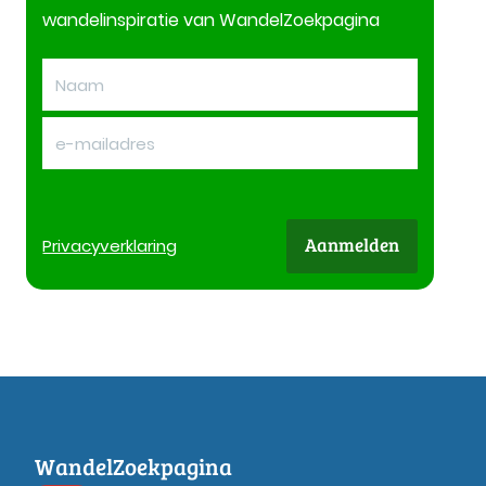
wandelinspiratie van WandelZoekpagina
Aanmelden
Privacy
verklaring
WandelZoekpagina