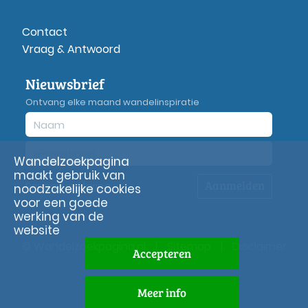
Contact
Vraag & Antwoord
Nieuwsbrief
Ontvang elke maand wandelinspiratie
Wandelzoekpagina
maakt gebruik van
Aanmelden
Privacy
verklaring
noodzakelijke cookies
voor een goede
werking van de
website
© Wandelzoekpagina.nl
|
Sitemap
|
Disclaimer
Accepteren
Meer info