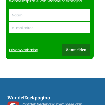
wandelinspiratie van WandelZoekpagina
Aanmelden
Privacy
verklaring
WandelZoekpagina
Ontdek Nederland met meer dan