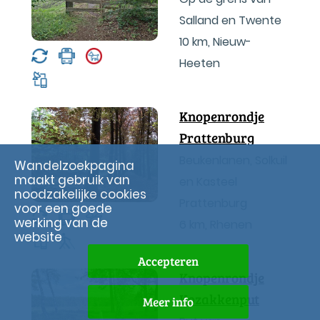
Salland en Twente
10 km
,
Nieuw-
Heeten
Knopenrondje
Prattenburg
Beukenlanen, Solkuil
Wandelzoekpagina
maakt gebruik van
en Kasteel
noodzakelijke cookies
Prattenburg
voor een goede
werking van de
6 km
,
Rhenen
website
Accepteren
Knopenrondje
Kozakkenput
Meer info