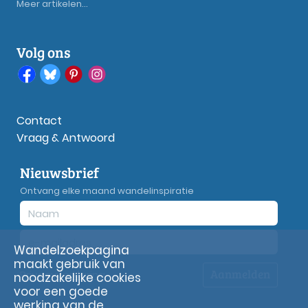
Meer artikelen...
Volg ons
Contact
Vraag & Antwoord
Nieuwsbrief
Ontvang elke maand wandelinspiratie
Wandelzoekpagina
maakt gebruik van
Aanmelden
Privacy
verklaring
noodzakelijke cookies
voor een goede
werking van de