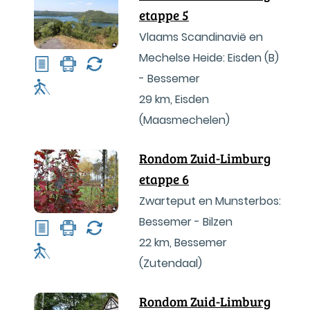
etappe 5
Vlaams Scandinavië en
Mechelse Heide: Eisden (B)
- Bessemer
29 km
,
Eisden
(Maasmechelen)
Rondom Zuid-Limburg
etappe 6
Zwarteput en Munsterbos:
Bessemer - Bilzen
22 km
,
Bessemer
(Zutendaal)
Rondom Zuid-Limburg