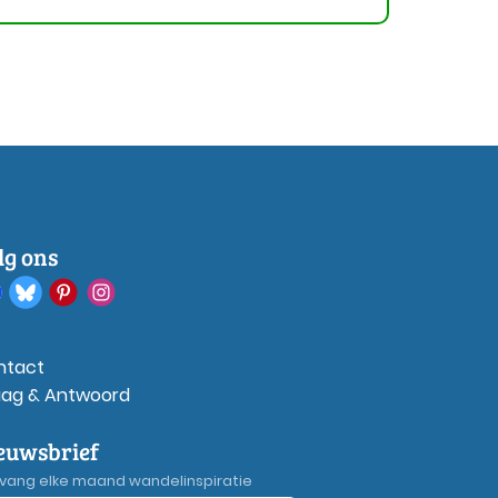
lg ons
ntact
aag & Antwoord
euwsbrief
vang elke maand wandelinspiratie