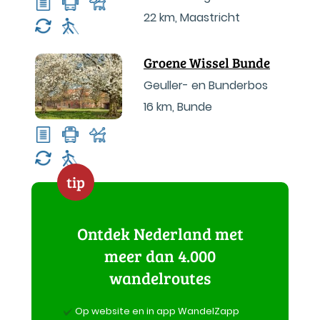
22 km
,
Maastricht
Groene Wissel Bunde
Geuller- en Bunderbos
16 km
,
Bunde
tip
Ontdek Nederland met
meer dan 4.000
wandelroutes
Op website en in app WandelZapp