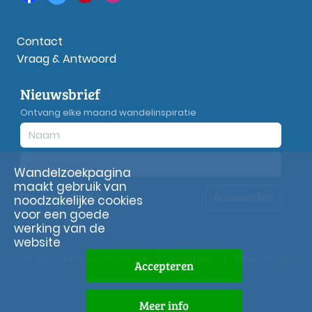
Contact
Vraag & Antwoord
Nieuwsbrief
Ontvang elke maand wandelinspiratie
Wandelzoekpagina
maakt gebruik van
Aanmelden
Privacy
verklaring
noodzakelijke cookies
voor een goede
werking van de
website
© Wandelzoekpagina.nl
|
Sitemap
|
Disclaimer
Accepteren
Meer info