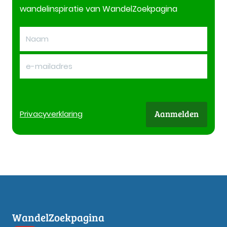
wandelinspiratie van WandelZoekpagina
Aanmelden
Privacy
verklaring
WandelZoekpagina