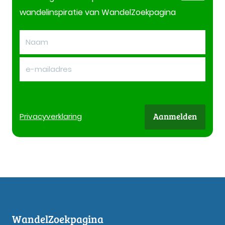
wandelinspiratie van WandelZoekpagina
Aanmelden
Privacy
verklaring
WandelZoekpagina