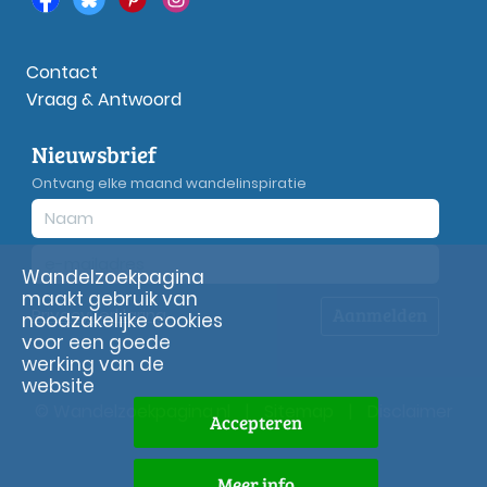
Contact
Vraag & Antwoord
Nieuwsbrief
Ontvang elke maand wandelinspiratie
Wandelzoekpagina
maakt gebruik van
Aanmelden
Privacy
verklaring
noodzakelijke cookies
voor een goede
werking van de
website
© Wandelzoekpagina.nl
|
Sitemap
|
Disclaimer
Accepteren
Meer info