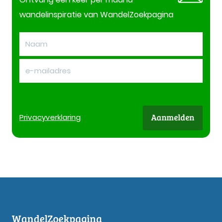
wandelinspiratie van WandelZoekpagina
Aanmelden
Privacy
verklaring
WandelZoekpagina