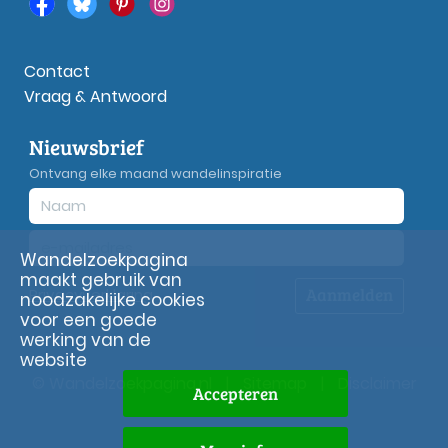
Contact
Vraag & Antwoord
Nieuwsbrief
Ontvang elke maand wandelinspiratie
Wandelzoekpagina
maakt gebruik van
Aanmelden
Privacy
verklaring
noodzakelijke cookies
voor een goede
werking van de
website
© Wandelzoekpagina.nl
|
Sitemap
|
Disclaimer
Accepteren