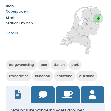
Bron:
Naberpaden
Start:
station Emmen
Details
bergwandeling
bos
duinen
park
treinstation
hunebed
stuifzand
duitsland
0
Deze bosrijke wandeling voert door het