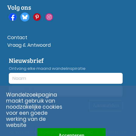
Volg ons
Contact
Vraag & Antwoord
Nieuwsbrief
Ontvang elke maand wandelinspiratie
Wandelzoekpagina
maakt gebruik van
Aanmelden
Privacy
verklaring
noodzakelijke cookies
voor een goede
werking van de
website
© Wandelzoekpagina.nl
|
Sitemap
|
Disclaimer
Accepteren