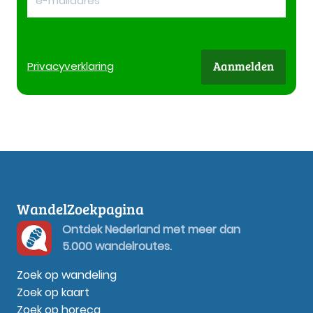
Aanmelden
Privacy
verklaring
WandelZoekpagina
Ontdek Nederland met meer dan
5.000 wandelroutes.
Zoek op wandeling
Zoek op kaart
Zoek op horeca