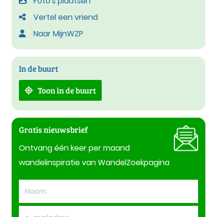
Foto's plaatsen
Vertel een vriend
Naar MijnWZP
In de buurt
Toon in de buurt
Gratis nieuwsbrief
Ontvang één keer per maand
wandelinspiratie van WandelZoekpagina