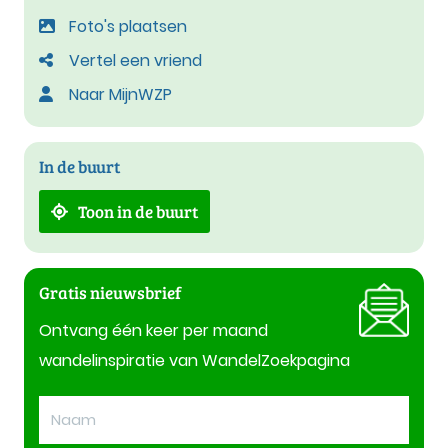
Foto's plaatsen
Vertel een vriend
Naar MijnWZP
In de buurt
Toon in de buurt
Gratis nieuwsbrief
Ontvang één keer per maand
wandelinspiratie van WandelZoekpagina