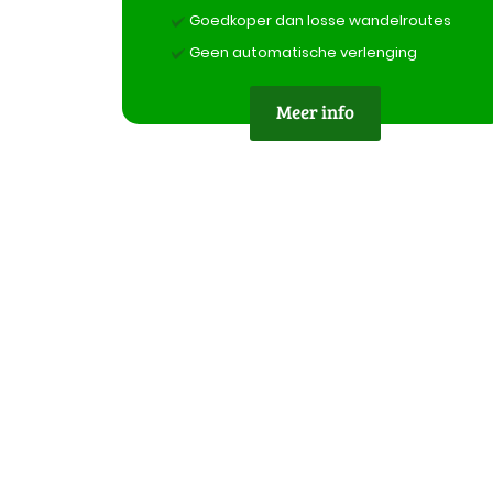
Goedkoper dan losse wandelroutes
Geen automatische verlenging
Meer info