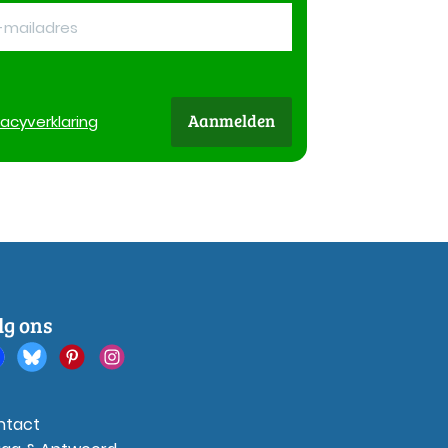
Aanmelden
vacy
verklaring
lg ons
ntact