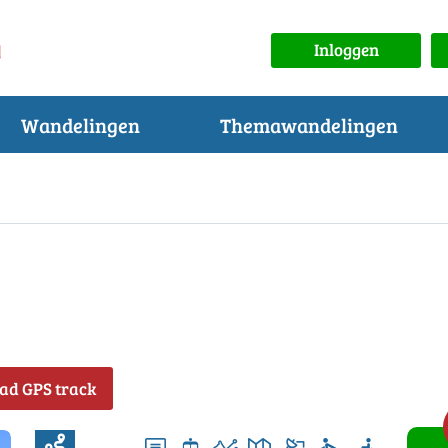
Inloggen
Wandelingen
Themawandelingen
ad GPS track