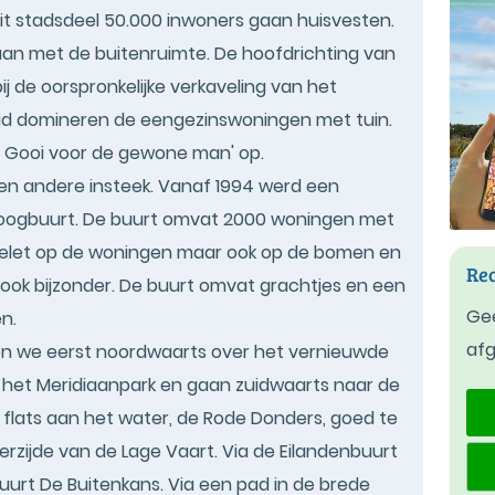
dit stadsdeel 50.000 inwoners gaan huisvesten.
aan met de buitenruimte. De hoofdrichting van
 de oorspronkelijke verkaveling van het
Stad domineren de eengezinswoningen met tuin.
t Gooi voor de gewone man' op.
een andere insteek. Vanaf 1994 werd een
nboogbuurt. De buurt omvat 2000 woningen met
is gelet op de woningen maar ook op de bomen en
Rec
s ook bijzonder. De buurt omvat grachtjes en een
Gee
n.
af
en we eerst noordwaarts over het vernieuwde
 het Meridiaanpark en gaan zuidwaarts naar de
lats aan het water, de Rode Donders, goed te
ijde van de Lage Vaart. Via de Eilandenbuurt
rt De Buitenkans. Via een pad in de brede