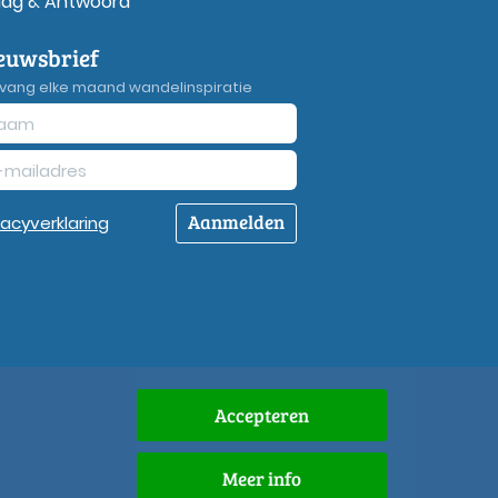
aag & Antwoord
euwsbrief
vang elke maand wandelinspiratie
Aanmelden
vacy
verklaring
Accepteren
Meer info