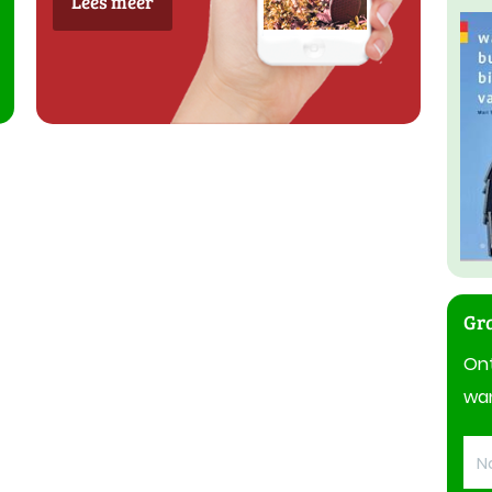
Lees meer
Gra
On
wan