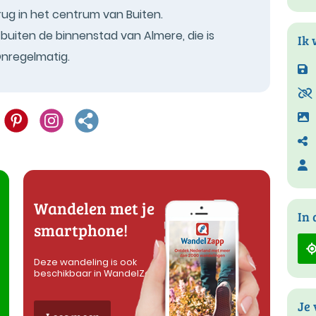
g in het centrum van Buiten.
 buiten de binnenstad van Almere, die is
Ik 
Onregelmatig.
Wandelen met je
In 
smartphone!
Deze wandeling is ook
beschikbaar in WandelZapp
Je 