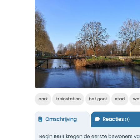
park
treinstation
het gooi
stad
wa
Omschrijving
Reacties
(
3
)
Begin 1984 kregen de eerste bewoners van