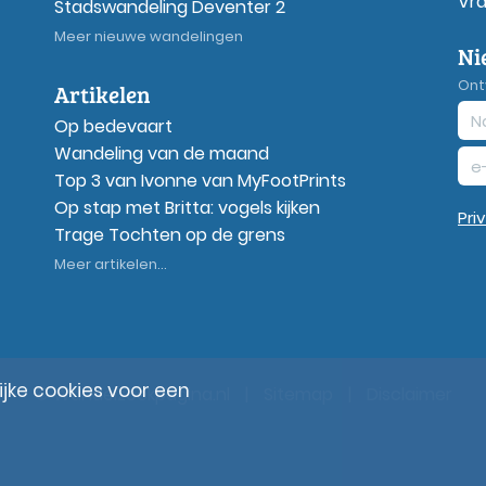
Vr
Stadswandeling Deventer 2
Meer nieuwe wandelingen
Ni
Ont
Artikelen
Op bedevaart
Wandeling van de maand
Top 3 van Ivonne van MyFootPrints
Op stap met Britta: vogels kijken
Pri
Trage Tochten op de grens
Meer artikelen...
ke cookies voor een
© Wandelzoekpagina.nl
|
Sitemap
|
Disclaimer