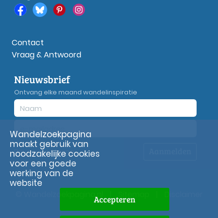
Contact
Vraag & Antwoord
Nieuwsbrief
Ontvang elke maand wandelinspiratie
Wandelzoekpagina
maakt gebruik van
Aanmelden
Privacy
verklaring
noodzakelijke cookies
voor een goede
werking van de
website
© Wandelzoekpagina.nl
|
Sitemap
|
Disclaimer
Accepteren