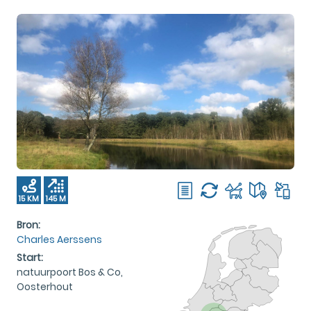
15 KM
145 M
Bron:
Charles Aerssens
Start:
natuurpoort Bos & Co,
Oosterhout