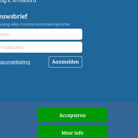
aag & Antwoord
euwsbrief
vang elke maand wandelinspiratie
Aanmelden
vacy
verklaring
Accepteren
Meer info