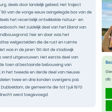
urg, deels door landelijk gebied. Het traject
en '90 van de vorige eeuw aangelegde bos van de
eels het recentelijk ontwikkelde natuur- en
sbosch. Het zuidelijk deel van het Eiland van
 landbouwgrond; hier en daar was het
tse welgestelden die de rust en ruimte
et was in de jaren '60 dat de stadswijk
 werd uitgevouwen. Het eerste deel van
Rec
 de toen al bestaande bebouwing van
Gee
; in het tweede en derde deel van nieuwe
als
kdelen twee en drie konden overigens pas
Dubbeldam, de gemeente die tot 1 juli 1970
rdrecht werd toegevoegd.