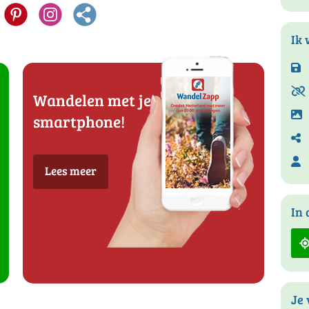
Ik 
Wandelen met je
smartphone!
Lees meer
In 
Je 