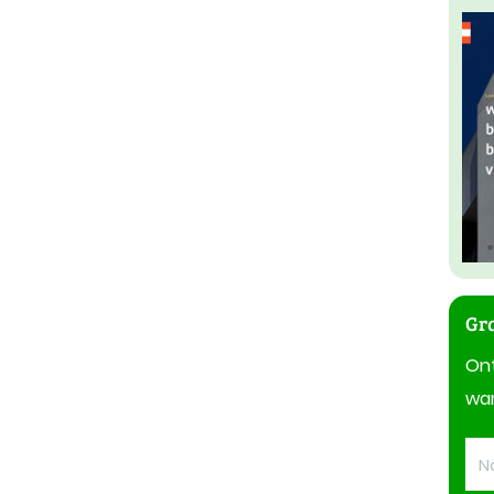
Gra
On
wan