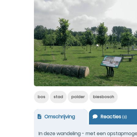
bos
stad
polder
biesbosch
Omschrijving
Reacties
(
0
)
In deze wandeling - met een opstapmogeli