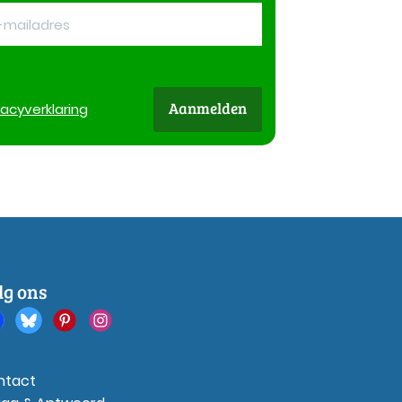
Aanmelden
vacy
verklaring
lg ons
ntact