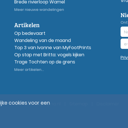
Vr
Brede rivierloop Wamel
Meer nieuwe wandelingen
Ni
Ont
Artikelen
Op bedevaart
Wandeling van de maand
Top 3 van Ivonne van MyFootPrints
Op stap met Britta: vogels kijken
Pri
Trage Tochten op de grens
Meer artikelen...
ke cookies voor een
© Wandelzoekpagina.nl
|
Sitemap
|
Disclaimer