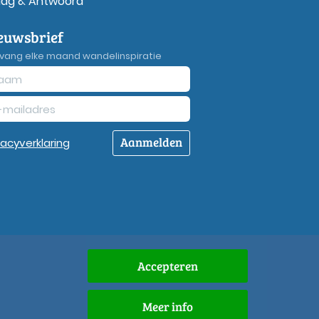
aag & Antwoord
euwsbrief
vang elke maand wandelinspiratie
Aanmelden
vacy
verklaring
Accepteren
Meer info