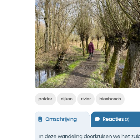
polder
dijken
rivier
biesbosch
Omschrijving
Reacties
(
2
)
In deze wandeling doorkruisen we het zuido