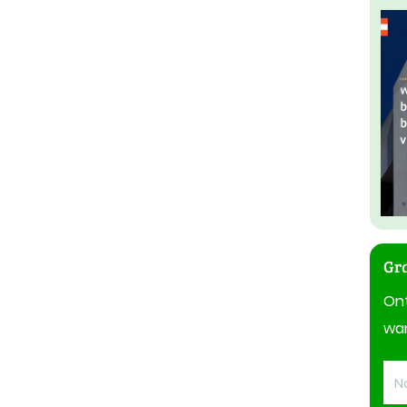
Gra
On
wan