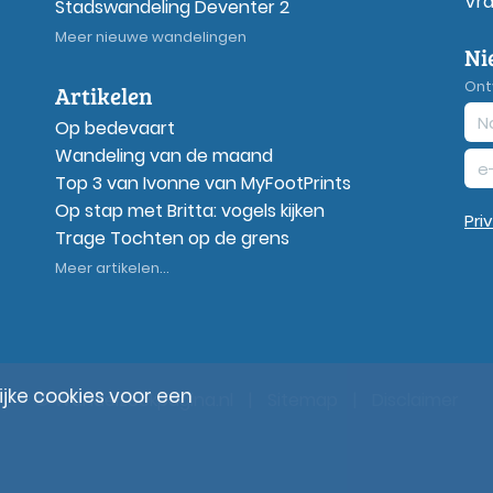
Vr
Stadswandeling Deventer 2
Meer nieuwe wandelingen
Ni
Ont
Artikelen
Op bedevaart
Wandeling van de maand
Top 3 van Ivonne van MyFootPrints
Op stap met Britta: vogels kijken
Pri
Trage Tochten op de grens
Meer artikelen...
ke cookies voor een
© Wandelzoekpagina.nl
|
Sitemap
|
Disclaimer