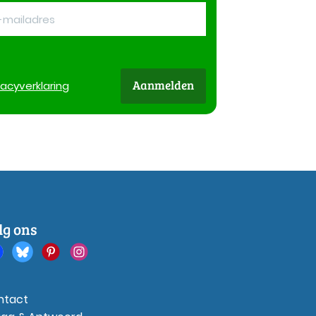
Aanmelden
vacy
verklaring
lg ons
ntact