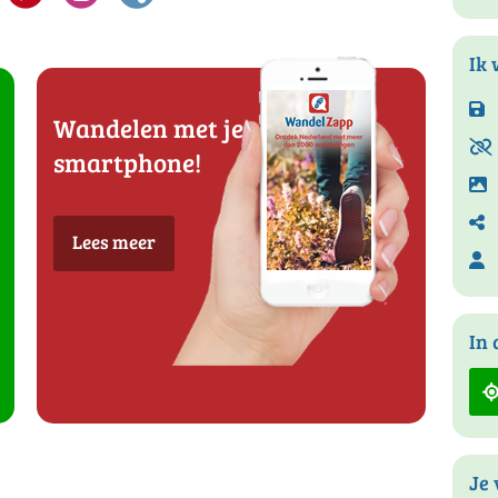
Ik 
Wandelen met je
smartphone!
Lees meer
In 
Je 