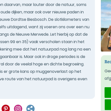
rden daarvan, maar louter door de natuur, soms
oude dijken, maar ook over nieuwe paden in
euwe Dordtse Biesbosch. De slotkilometers van
 zelfs uitdagend, want zij voeren ons over een nu
angs de Nieuwe Merwede. Let hierbij op dat de
ssen 99 en 35) vaak verscholen staan in het
ekening mee dat het natuurpad nog lang na een
gaanbaar is. Maar ook in droge periodes is de
Rec
al door de veelal hoge en dichte begroeiing.
Gee
e is er grote kans op muggenoverlast op het
af
eve route van het natuurpad is overigens even