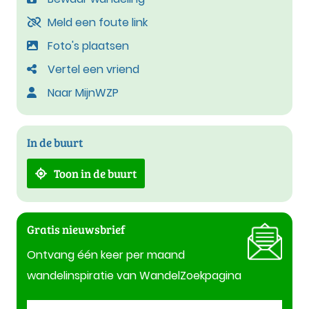
Meld een foute link
Foto's plaatsen
Vertel een vriend
Naar MijnWZP
In de buurt
Toon in de buurt
Gratis nieuwsbrief
Ontvang één keer per maand
wandelinspiratie van WandelZoekpagina