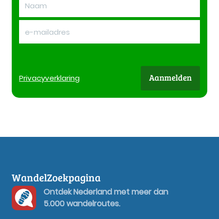
Aanmelden
Privacy
verklaring
WandelZoekpagina
Ontdek Nederland met meer dan
5.000 wandelroutes.