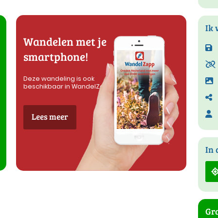
Ik 
Wandelen met je
smartphone!
Deze wandeling is ook
beschikbaar in WandelZapp
Lees meer
In 
Gra