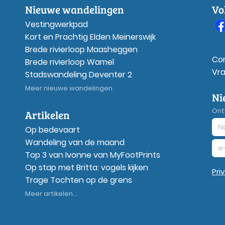
Nieuwe wandelingen
Vo
Vestingwerkpad
Kort en Prachtig Elden Meinerswijk
Brede rivierloop Maasheggen
Co
Brede rivierloop Wamel
Vr
Stadswandeling Deventer 2
Meer nieuwe wandelingen
Ni
Ont
Artikelen
Op bedevaart
Wandeling van de maand
Top 3 van Ivonne van MyFootPrints
Op stap met Britta: vogels kijken
Pri
Trage Tochten op de grens
Meer artikelen...