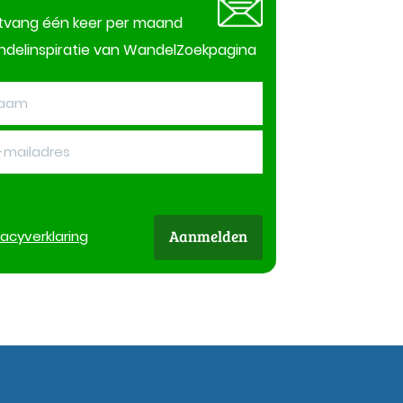
tvang één keer per maand
delinspiratie van WandelZoekpagina
Aanmelden
vacy
verklaring