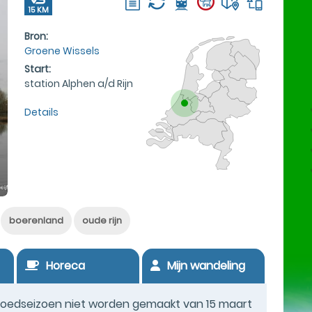
15 KM
Bron:
Groene Wissels
Start:
station Alphen a/d Rijn
Details
boerenland
oude rijn
Horeca
Mijn wandeling
oedseizoen niet worden gemaakt van 15 maart