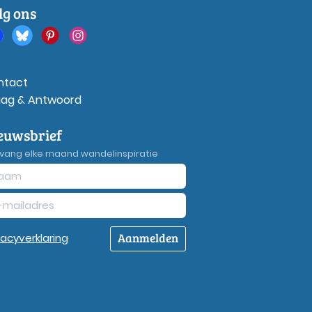
lg ons
ntact
aag & Antwoord
euwsbrief
vang elke maand wandelinspiratie
Aanmelden
vacy
verklaring