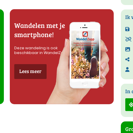
Ik 
Wandelen met je
smartphone!
Deze wandeling is ook
beschikbaar in WandelZapp
Lees meer
In 
Gra