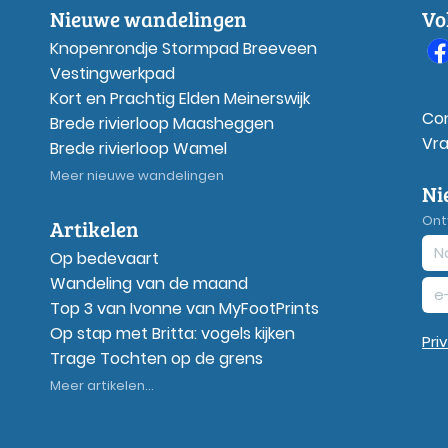
Nieuwe wandelingen
Vo
Knopenrondje Stormpad Breeveen
Vestingwerkpad
Kort en Prachtig Elden Meinerswijk
Co
Brede rivierloop Maasheggen
Vr
Brede rivierloop Wamel
Meer nieuwe wandelingen
Ni
Ont
Artikelen
Op bedevaart
Wandeling van de maand
Top 3 van Ivonne van MyFootPrints
Op stap met Britta: vogels kijken
Pri
Trage Tochten op de grens
Meer artikelen...