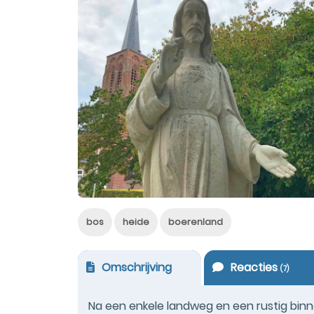
bos
heide
boerenland
Omschrijving
Reacties
(
7
)
Na een enkele landweg en een rustig bi