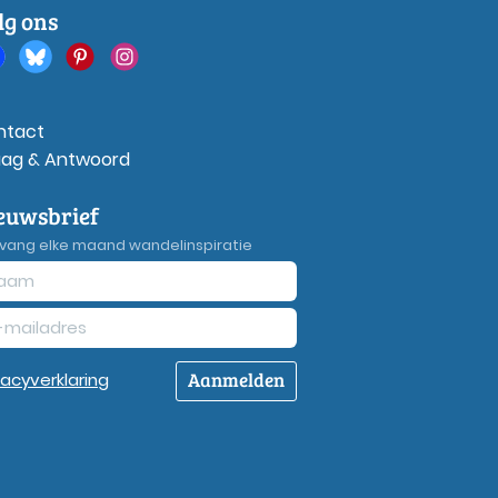
lg ons
ntact
aag & Antwoord
euwsbrief
vang elke maand wandelinspiratie
Aanmelden
vacy
verklaring