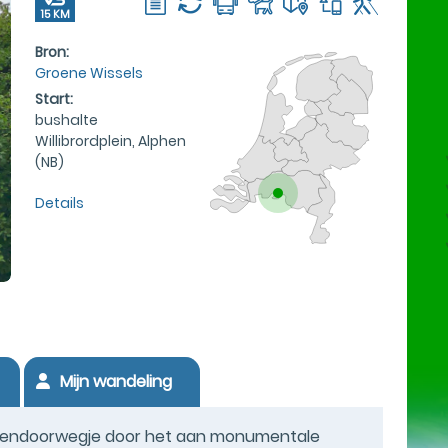
15 KM
Bron:
Groene Wissels
Start:
bushalte
Willibrordplein, Alphen
(NB)
Details
Mijn wandeling
nnendoorwegje door het aan monumentale