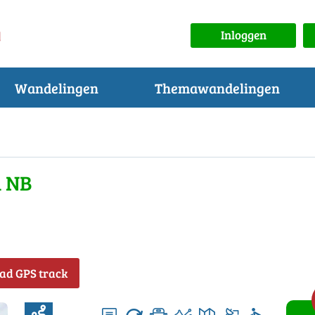
Inloggen
Wandelingen
Themawandelingen
n NB
ad GPS track