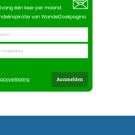
tvang één keer per maand
delinspiratie van WandelZoekpagina
Aanmelden
vacy
verklaring