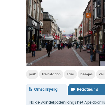
park
treinstation
stad
beekjes
vel
Omschrijving
Reacties
(
16
)
Na de wandelpaden langs het Apeldoorns K