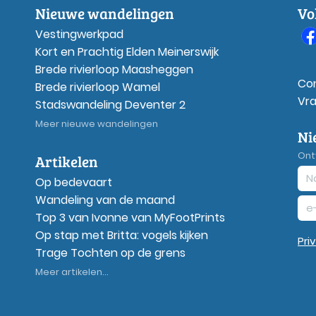
Nieuwe wandelingen
Vo
Vestingwerkpad
Kort en Prachtig Elden Meinerswijk
Brede rivierloop Maasheggen
Co
Brede rivierloop Wamel
Vr
Stadswandeling Deventer 2
Meer nieuwe wandelingen
Ni
Ont
Artikelen
Op bedevaart
Wandeling van de maand
Top 3 van Ivonne van MyFootPrints
Op stap met Britta: vogels kijken
Pri
Trage Tochten op de grens
Meer artikelen...