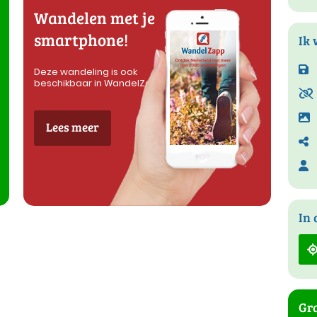
Wandelen met je
smartphone!
Ik 
Deze wandeling is ook
beschikbaar in WandelZapp
Lees meer
In 
Gra