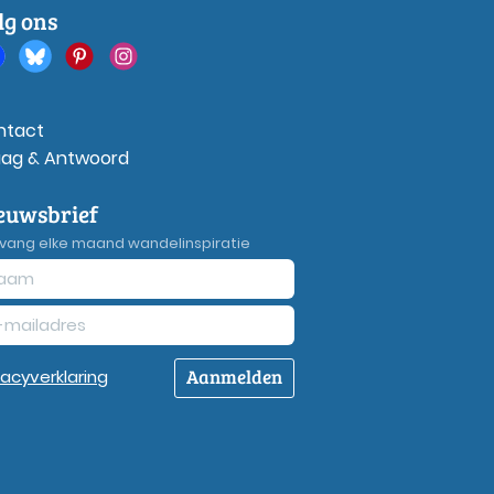
lg ons
ntact
aag & Antwoord
euwsbrief
vang elke maand wandelinspiratie
Aanmelden
vacy
verklaring