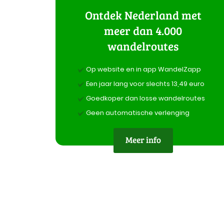
Ontdek Nederland met
meer dan 4.000
wandelroutes
Op website en in app WandelZapp
Een jaar lang voor slechts 13,49 euro
Goedkoper dan losse wandelroutes
Geen automatische verlenging
Meer info