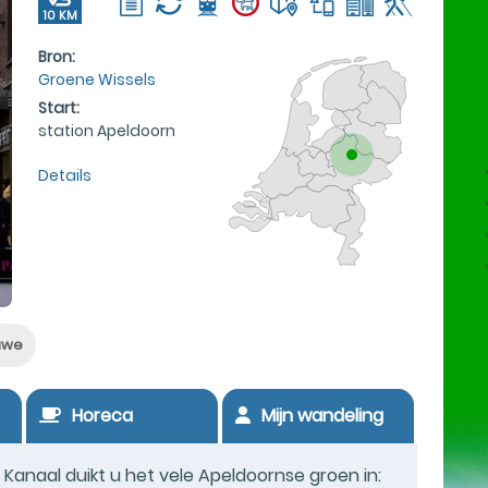
10 KM
Bron:
Groene Wissels
Start:
station Apeldoorn
Details
uwe
Horeca
Mijn wandeling
anaal duikt u het vele Apeldoornse groen in: