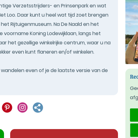
htige Verzetsstrijders- en Prinsenpark en wat
 Het Loo. Daar kunt u heel wat tijd zoet brengen
n het Rijtuigenmuseum. Na De Naald en het
e voorname Koning Lodewijklaan, langs het
r het gezellige winkelrijke centrum, waar u na
kker even kunt flaneren en/of winkelen.
t wandelen even of je de laatste versie van de
Rec
Gee
af