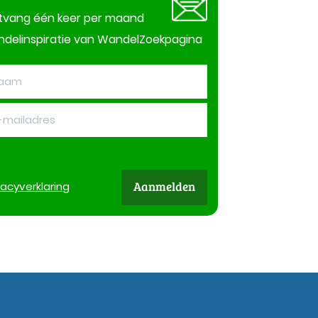
tvang één keer per maand
delinspiratie van WandelZoekpagina
Aanmelden
vacy
verklaring