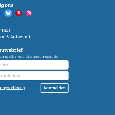
lg ons
ntact
aag & Antwoord
euwsbrief
vang elke maand wandelinspiratie
Aanmelden
vacy
verklaring