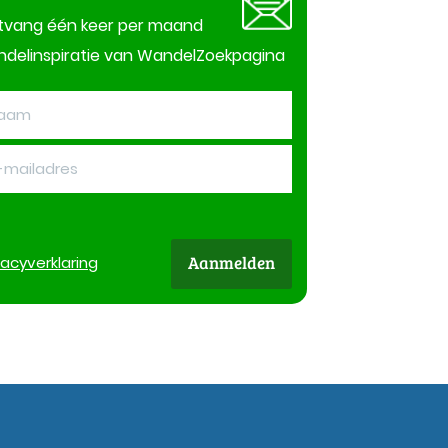
tvang één keer per maand
delinspiratie van WandelZoekpagina
Aanmelden
vacy
verklaring