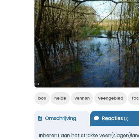
bos
heide
vennen
veengebied
foc
Omschrijving
Reacties
(
4
)
Inherent aan het strakke veen(slagen)la