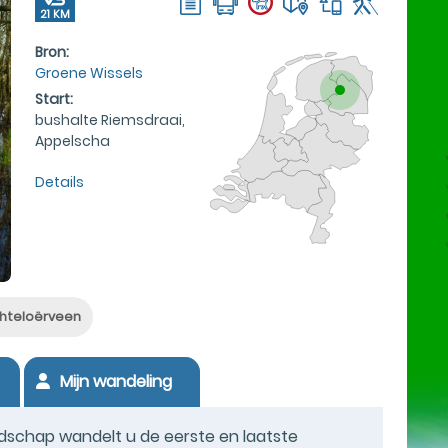
21 KM
Bron:
Groene Wissels
Start:
bushalte Riemsdraai,
Appelscha
Details
hteloërveen
Mijn wandeling
ndschap wandelt u de eerste en laatste