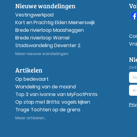
Nieuwe wandelingen
Vo
Vestingwerkpad
Kort en Prachtig Elden Meinerswijk
Brede rivierloop Maasheggen
Co
Brede rivierloop Wamel
Vr
Stadswandeling Deventer 2
Meer nieuwe wandelingen
Ni
Ont
Artikelen
Op bedevaart
Wandeling van de maand
Top 3 van Ivonne van MyFootPrints
Op stap met Britta: vogels kijken
Pri
Trage Tochten op de grens
Meer artikelen...