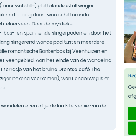
(maar wel stille) plattelandsasfaltwegjes.
 kilometer lang door twee schitterende
chteloërveen. Door de mystieke
 bos-, en spannende slingerpaden en door het
slang slingerend wandelpad tussen meerdere
ille romantische Bankenbos bij Veenhuizen en
et veengebied. Aan het einde van de wandeling
et terrasje van het bruine Drentse café The
Rec
reiziger bekend voorkomen), want onderweg is er
Gee
ca.
af
t wandelen even of je de laatste versie van de