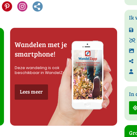
Ik 
Wandelen met je
smartphone!
Deze wandeling is ook
beschikbaar in WandelZapp
Lees meer
In 
Gra