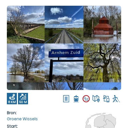
8 KM
50 M
Bron:
Groene Wissels
Start: