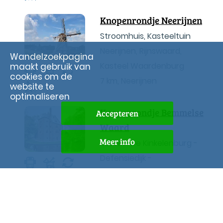
Knopenrondje Neerijnen
Stroomhuis, Kasteeltuin
Neerijnen, Rijnswaard,
Wandelzoekpagina
Kasteel Waardenburg
maakt gebruik van
cookies om de
7 km
,
Neerijnen
website te
optimaliseren
Knopenrondje Bemmelse
Accepteren
Waard
Meer info
Kasteel De Kinkelenburg -
Defensiedijk -
Vogelparadijs
7 km
,
Bemmel
Knopenrondje