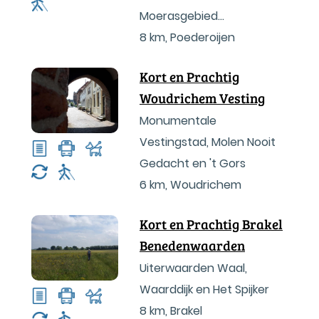
Moerasgebied
Munnikenland
8 km
,
Poederoijen
Kort en Prachtig
Woudrichem Vesting
Monumentale
Vestingstad, Molen Nooit
Gedacht en 't Gors
6 km
,
Woudrichem
Kort en Prachtig Brakel
Benedenwaarden
Uiterwaarden Waal,
Waarddijk en Het Spijker
8 km
,
Brakel