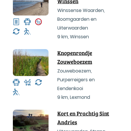
Winssen
Winssense Waarden,
Boomgaarden en
Uiterwaarden
9 km
,
Winssen
Knopenrondje
Zouweboezem
Zouweboezem,
Purperreigers en
Eendenkooi
9 km
,
Lexmond
Kort en Prachtig Sint
Andries