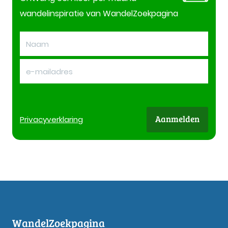
wandelinspiratie van WandelZoekpagina
Aanmelden
Privacy
verklaring
WandelZoekpagina