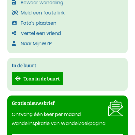
Bewaar wandeling
Meld een foute link
Foto's plaatsen
Vertel een vriend
Naar MijnWZP
In de buurt
Toon in de buurt
Gratis nieuwsbrief
Ontvang één keer per maand
wandelinspiratie van WandelZoekpagina