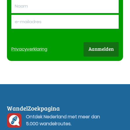
Aanmelden
Privacy
verklaring
WandelZoekpagina
Ontdek Nederland met meer dan
5.000 wandelroutes.