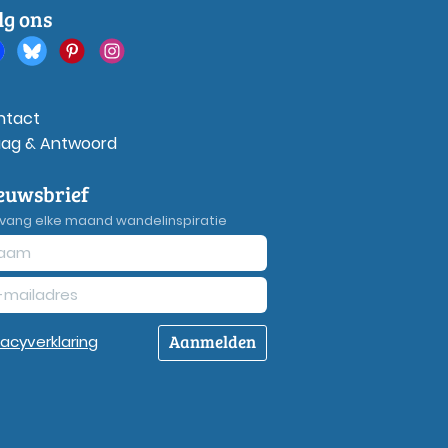
lg ons
ntact
aag & Antwoord
euwsbrief
vang elke maand wandelinspiratie
Aanmelden
vacy
verklaring