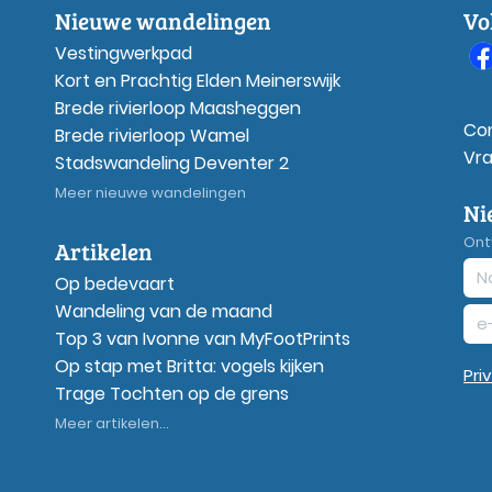
Nieuwe wandelingen
Vo
Vestingwerkpad
Kort en Prachtig Elden Meinerswijk
Brede rivierloop Maasheggen
Co
Brede rivierloop Wamel
Vr
Stadswandeling Deventer 2
Meer nieuwe wandelingen
Ni
Ont
Artikelen
Op bedevaart
Wandeling van de maand
Top 3 van Ivonne van MyFootPrints
Op stap met Britta: vogels kijken
Pri
Trage Tochten op de grens
Meer artikelen...