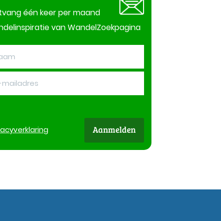
tvang één keer per maand
delinspiratie van WandelZoekpagina
Aanmelden
vacy
verklaring