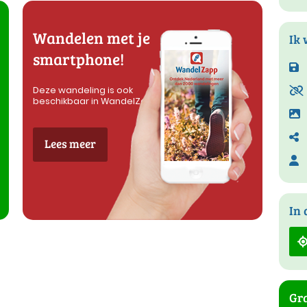
Wandelen met je
Ik 
smartphone!
Deze wandeling is ook
beschikbaar in WandelZapp
Lees meer
In 
Gra