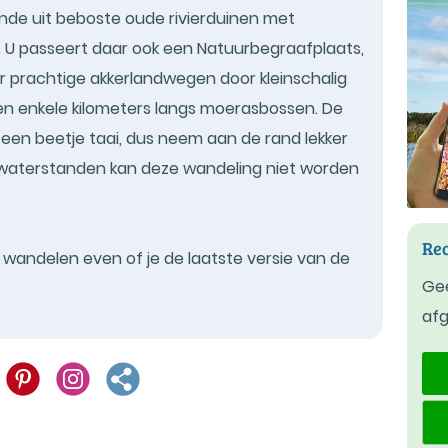
nde uit beboste oude rivierduinen met
 U passeert daar ook een Natuurbegraafplaats,
ar prachtige akkerlandwegen door kleinschalig
n enkele kilometers langs moerasbossen. De
el een beetje taai, dus neem aan de rand lekker
e waterstanden kan deze wandeling niet worden
Rec
t wandelen even of je de laatste versie van de
Gee
af