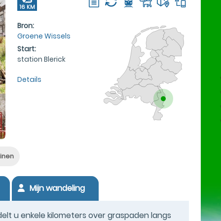
16 KM
Bron:
Groene Wissels
Start:
station Blerick
Details
uinen
Mijn wandeling
delt u enkele kilometers over graspaden langs