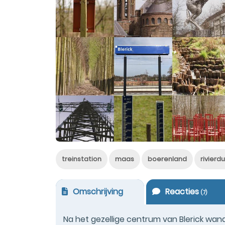
treinstation
maas
boerenland
rivierd
Omschrijving
Reacties
(
7
)
Na het gezellige centrum van Blerick wan