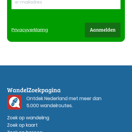
Aanmelden
Privacy
verklaring
WandelZoekpagina
Ontdek Nederland met meer dan
5.000 wandelroutes.
Zoek op wandeling
Zoek op kaart