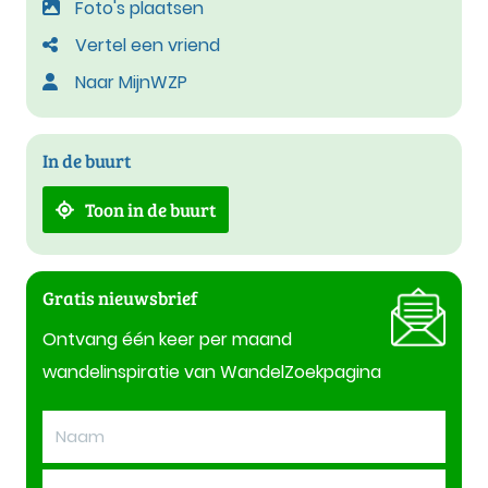
Foto's plaatsen
Vertel een vriend
Naar MijnWZP
In de buurt
Toon in de buurt
Gratis nieuwsbrief
Ontvang één keer per maand
wandelinspiratie van WandelZoekpagina