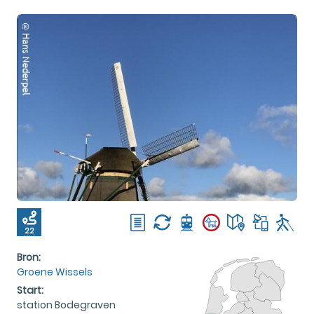
22
KM
Bron:
Groene Wissels
Start:
station Bodegraven