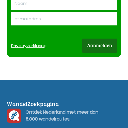
Aanmelden
Privacy
verklaring
WandelZoekpagina
Ontdek Nederland met meer dan
5.000 wandelroutes.