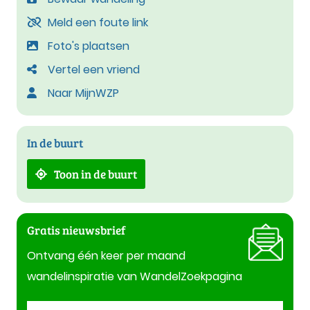
Meld een foute link
Foto's plaatsen
Vertel een vriend
Naar MijnWZP
In de buurt
Toon in de buurt
Gratis nieuwsbrief
Ontvang één keer per maand
wandelinspiratie van WandelZoekpagina