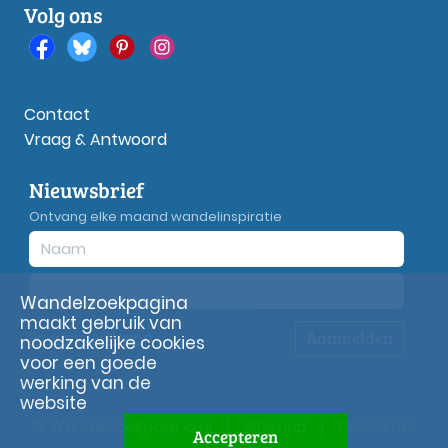
Volg ons
Contact
Vraag & Antwoord
Nieuwsbrief
Ontvang elke maand wandelinspiratie
Wandelzoekpagina
maakt gebruik van
Aanmelden
Privacy
verklaring
noodzakelijke cookies
voor een goede
werking van de
website
© Wandelzoekpagina.nl
|
Sitemap
|
Disclaimer
Accepteren