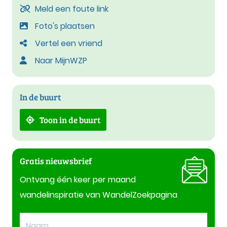
Meld een foute link
Foto's plaatsen
Vertel een vriend
Naar MijnWZP
In de buurt
Toon in de buurt
Gratis nieuwsbrief
Ontvang één keer per maand
wandelinspiratie van WandelZoekpagina