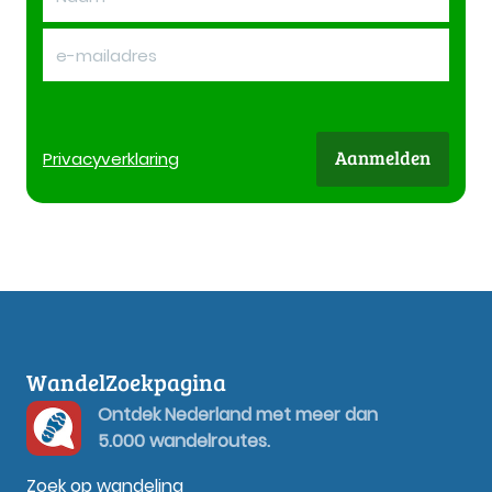
Aanmelden
Privacy
verklaring
WandelZoekpagina
Ontdek Nederland met meer dan
5.000 wandelroutes.
Zoek op wandeling