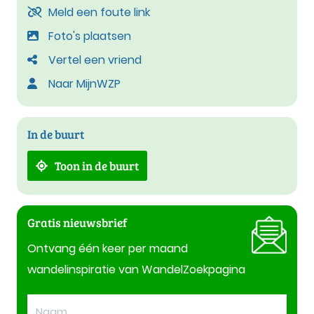
Meld een foute link
Foto's plaatsen
Vertel een vriend
Naar MijnWZP
In de buurt
Toon in de buurt
Gratis nieuwsbrief
Ontvang één keer per maand
wandelinspiratie van WandelZoekpagina