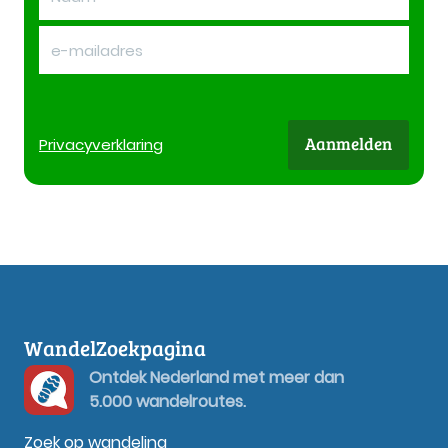
Aanmelden
Privacy
verklaring
WandelZoekpagina
Ontdek Nederland met meer dan
5.000 wandelroutes.
Zoek op wandeling