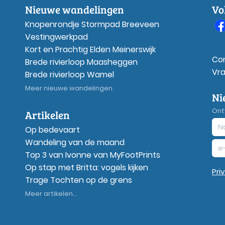
Nieuwe wandelingen
Vo
Knopenrondje Stormpad Breeveen
Vestingwerkpad
Kort en Prachtig Elden Meinerswijk
Co
Brede rivierloop Maasheggen
Vr
Brede rivierloop Wamel
Meer nieuwe wandelingen
Ni
Ont
Artikelen
Op bedevaart
Wandeling van de maand
Top 3 van Ivonne van MyFootPrints
Op stap met Britta: vogels kijken
Pri
Trage Tochten op de grens
Meer artikelen...