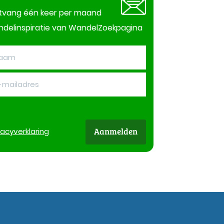
tvang één keer per maand
delinspiratie van WandelZoekpagina
Aanmelden
vacy
verklaring