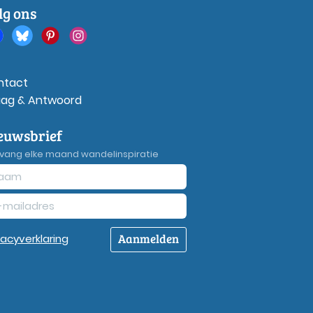
lg ons
ntact
aag & Antwoord
euwsbrief
vang elke maand wandelinspiratie
Aanmelden
vacy
verklaring