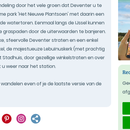
ndeling door het vele groen dat Deventer u te
rme park 'Het Nieuwe Plantsoen' met daarin een
ude watertoren. Eenmaal langs de IJssel kunnen
de graspaden door de uiterwaarden te banjeren.
ke, sfeervolle Deventer straten en een enkel
el, de majestueuze Lebuïnuskerk (met prachtig
t Stadhuis, door gezellige winkelstraten en over
t u weer naar het station.
Rec
Gee
t wandelen even of je de laatste versie van de
af