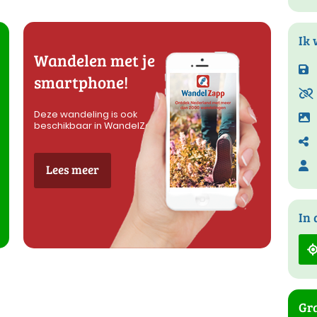
Ik 
Wandelen met je
smartphone!
Deze wandeling is ook
beschikbaar in WandelZapp
Lees meer
In 
Gra