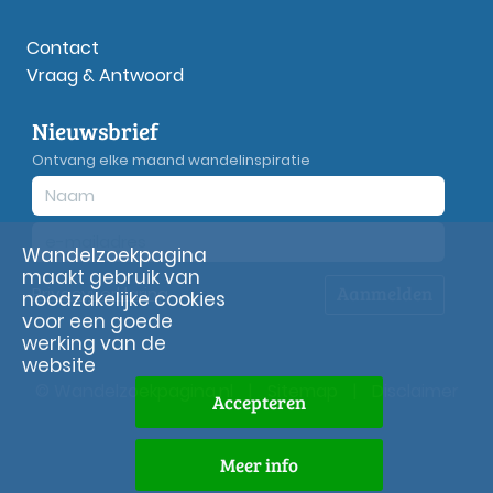
Contact
Vraag & Antwoord
Nieuwsbrief
Ontvang elke maand wandelinspiratie
Wandelzoekpagina
maakt gebruik van
Aanmelden
Privacy
verklaring
noodzakelijke cookies
voor een goede
werking van de
website
© Wandelzoekpagina.nl
|
Sitemap
|
Disclaimer
Accepteren
Meer info