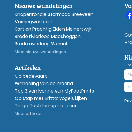
Nieuwe wandelingen
Vo
Knopenrondje Stormpad Breeveen
Vestingwerkpad
Kort en Prachtig Elden Meinerswijk
Co
Brede rivierloop Maasheggen
Vr
Brede rivierloop Wamel
Meer nieuwe wandelingen
Ni
Ont
Artikelen
Op bedevaart
Wandeling van de maand
Top 3 van Ivonne van MyFootPrints
Op stap met Britta: vogels kijken
Pri
Trage Tochten op de grens
Meer artikelen...