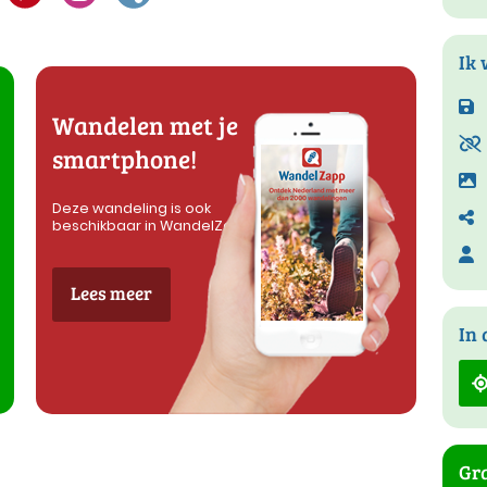
Ik 
Wandelen met je
smartphone!
Deze wandeling is ook
beschikbaar in WandelZapp
Lees meer
In 
Gra