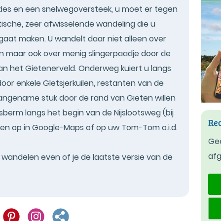
ndes en een snelwegoversteek, u moet er tegen
tische, zeer afwisselende wandeling die u
aat maken. U wandelt daar niet alleen over
n maar ook over menig slingerpaadje door de
n het Gietenerveld. Onderweg kuiert u langs
oor enkele Gletsjerkuilen, restanten van de
naangename stuk door de rand van Gieten willen
sberm langs het begin van de Nijslootsweg (bij
Rec
ven op in Google-Maps of op uw Tom-Tom o.i.d.
Gee
af
t wandelen even of je de laatste versie van de