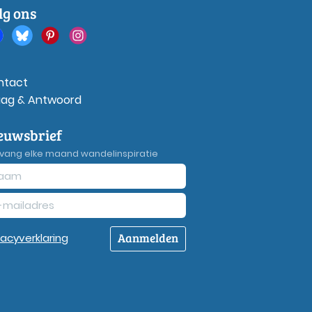
lg ons
ntact
aag & Antwoord
euwsbrief
vang elke maand wandelinspiratie
Aanmelden
vacy
verklaring