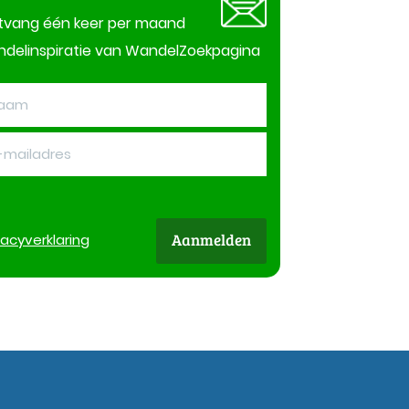
tvang één keer per maand
delinspiratie van WandelZoekpagina
Aanmelden
vacy
verklaring