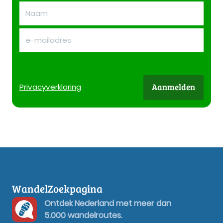
Aanmelden
Privacy
verklaring
WandelZoekpagina
Ontdek Nederland met meer dan
5.000 wandelroutes.