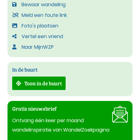
Bewaar wandeling
Meld een foute link
Foto's plaatsen
Vertel een vriend
Naar MijnWZP
In de buurt
Toon in de buurt
Gratis nieuwsbrief
Ontvang één keer per maand
wandelinspiratie van WandelZoekpagina