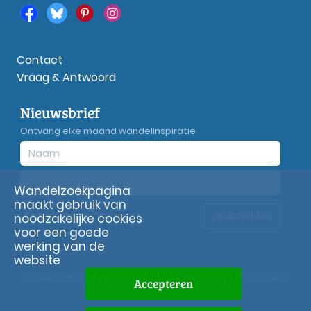
Contact
Vraag & Antwoord
Nieuwsbrief
Ontvang elke maand wandelinspiratie
Wandelzoekpagina
maakt gebruik van
Aanmelden
Privacy
verklaring
noodzakelijke cookies
voor een goede
werking van de
website
© Wandelzoekpagina.nl
|
Sitemap
|
Disclaimer
Accepteren