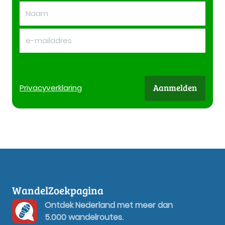
Aanmelden
Privacy
verklaring
WandelZoekpagina
Ontdek Nederland met meer dan
5.000 wandelroutes.