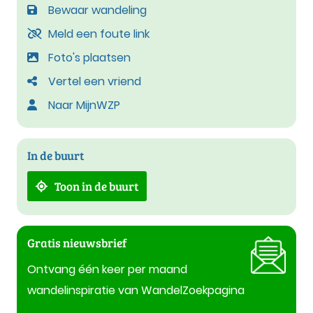
Bewaar wandeling
Meld een foute link
Foto's plaatsen
Vertel een vriend
Naar MijnWZP
In de buurt
Toon in de buurt
Gratis nieuwsbrief
Ontvang één keer per maand
wandelinspiratie van WandelZoekpagina