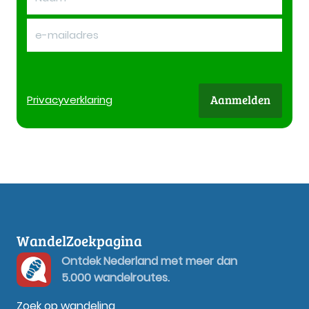
Aanmelden
Privacy
verklaring
WandelZoekpagina
Ontdek Nederland met meer dan
5.000 wandelroutes.
Zoek op wandeling