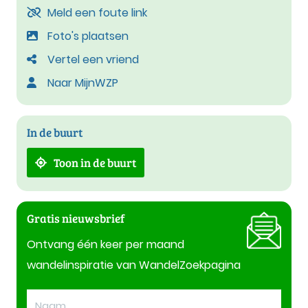
Meld een foute link
Foto's plaatsen
Vertel een vriend
Naar MijnWZP
In de buurt
Toon in de buurt
Gratis nieuwsbrief
Ontvang één keer per maand
wandelinspiratie van WandelZoekpagina