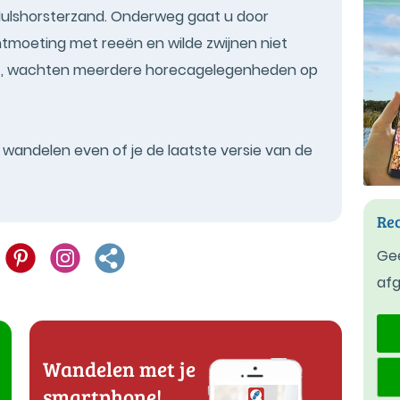
Hulshorsterzand. Onderweg gaat u door
ntmoeting met reeën en wilde zwijnen niet
eet, wachten meerdere horecagelegenheden op
t wandelen even of je de laatste versie van de
Rec
Gee
af
Wandelen met je
smartphone!