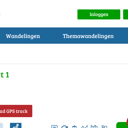
Inloggen
Wandelingen
Themawandelingen
t 1
ad GPS track