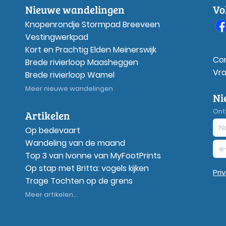
Nieuwe wandelingen
Vo
Knopenrondje Stormpad Breeveen
Vestingwerkpad
Kort en Prachtig Elden Meinerswijk
Co
Brede rivierloop Maasheggen
Vr
Brede rivierloop Wamel
Meer nieuwe wandelingen
Ni
Ont
Artikelen
Op bedevaart
Wandeling van de maand
Top 3 van Ivonne van MyFootPrints
Op stap met Britta: vogels kijken
Pri
Trage Tochten op de grens
Meer artikelen...