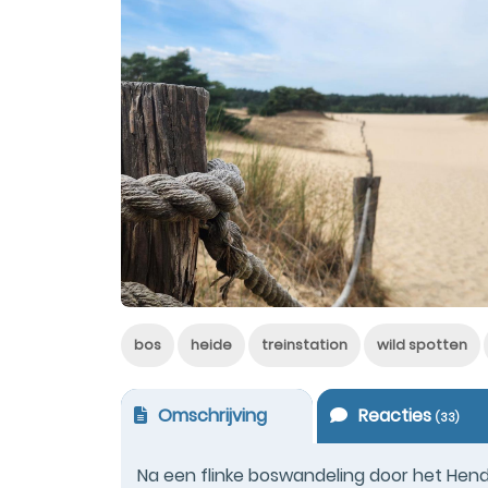
bos
heide
treinstation
wild spotten
Omschrijving
Reacties
(
33
)
Na een flinke boswandeling door het Hend