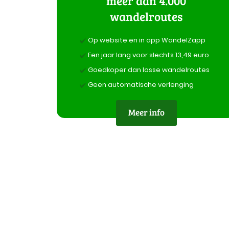
meer dan 4.000
wandelroutes
Op website en in app WandelZapp
Een jaar lang voor slechts 13,49 euro
Goedkoper dan losse wandelroutes
Geen automatische verlenging
Meer info