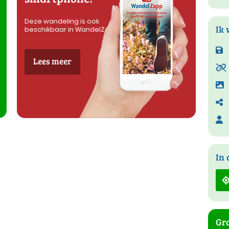
Deze wandeling is ook
Ik 
beschikbaar in WandelZapp
Lees meer
In 
Gra