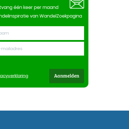
tvang één keer per maand
delinspiratie van WandelZoekpagina
Aanmelden
vacy
verklaring