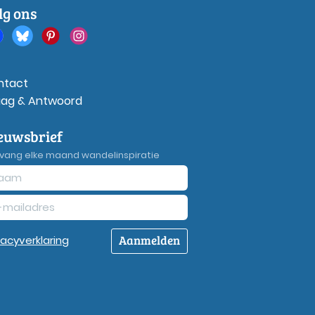
lg ons
ntact
aag & Antwoord
euwsbrief
vang elke maand wandelinspiratie
Aanmelden
vacy
verklaring