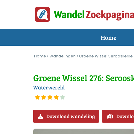
Home
Home
>
Wandelingen
> Groene Wissel Serooskerke
Groene Wissel 276: Seroo
Waterwereld
Download wandeling
Downlo