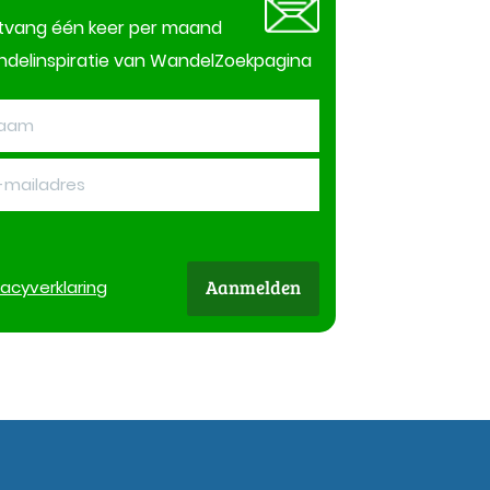
tvang één keer per maand
delinspiratie van WandelZoekpagina
Aanmelden
vacy
verklaring