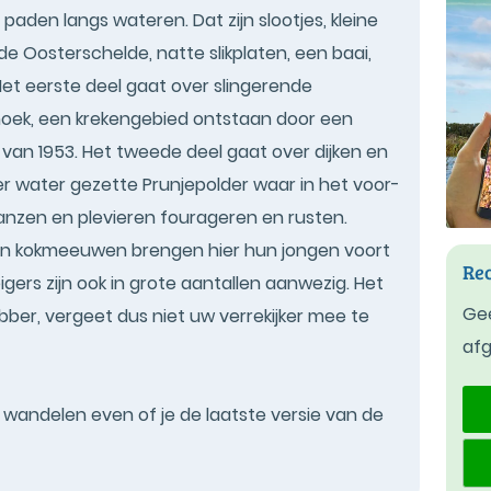
paden langs wateren. Dat zijn slootjes, kleine
de Oosterschelde, natte slikplaten, een baai,
Het eerste deel gaat over slingerende
oek, een krekengebied ontstaan door een
van 1953. Het tweede deel gaat over dijken en
r water gezette Prunjepolder waar in het voor-
ganzen en plevieren fourageren en rusten.
es en kokmeeuwen brengen hier hun jongen voort
Rec
igers zijn ook in grote aantallen aanwezig. Het
Gee
bber, vergeet dus niet uw verrekijker mee te
af
t wandelen even of je de laatste versie van de