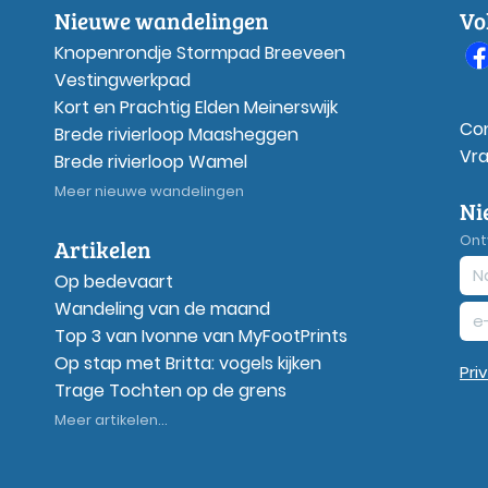
Nieuwe wandelingen
Vo
Knopenrondje Stormpad Breeveen
Vestingwerkpad
Kort en Prachtig Elden Meinerswijk
Co
Brede rivierloop Maasheggen
Vr
Brede rivierloop Wamel
Meer nieuwe wandelingen
Ni
Ont
Artikelen
Op bedevaart
Wandeling van de maand
Top 3 van Ivonne van MyFootPrints
Op stap met Britta: vogels kijken
Pri
Trage Tochten op de grens
Meer artikelen...