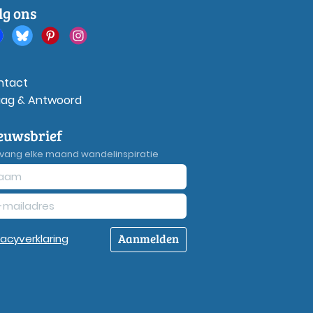
lg ons
ntact
aag & Antwoord
euwsbrief
vang elke maand wandelinspiratie
Aanmelden
vacy
verklaring