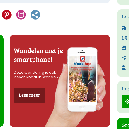
Ik 
Wandelen met je
smartphone!
Deze wandeling is ook
beschikbaar in WandelZapp
In 
Lees meer
Gra