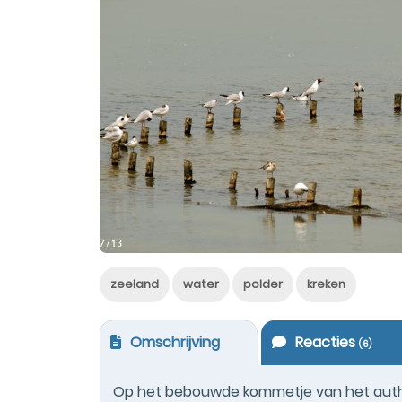
zeeland
water
polder
kreken
Omschrijving
Reacties
(
6
)
Op het bebouwde kommetje van het authe