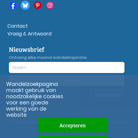
Contact
Vraag & Antwoord
Nieuwsbrief
Ontvang elke maand wandelinspiratie
Wandelzoekpagina
maakt gebruik van
Aanmelden
Privacy
verklaring
noodzakelijke cookies
voor een goede
werking van de
website
© Wandelzoekpagina.nl
|
Sitemap
|
Disclaimer
Accepteren