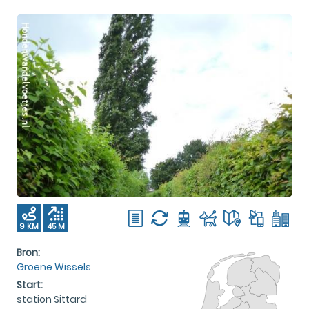
9 KM
45 M
Bron:
Groene Wissels
Start:
station Sittard