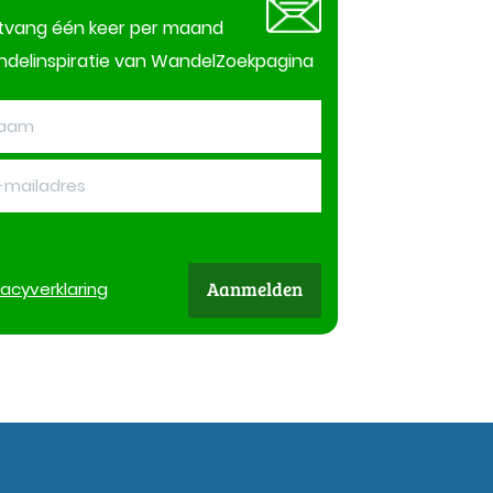
tvang één keer per maand
delinspiratie van WandelZoekpagina
Aanmelden
vacy
verklaring