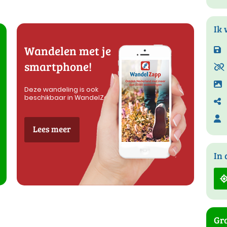
Ik 
Wandelen met je
smartphone!
Deze wandeling is ook
beschikbaar in WandelZapp
Lees meer
In 
Gra