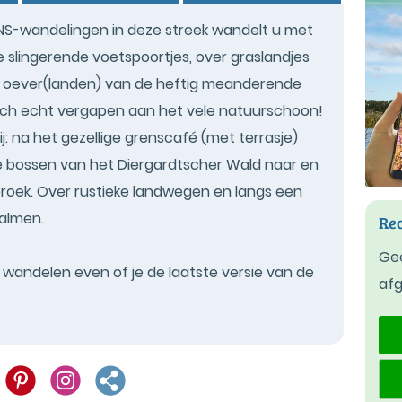
 NS-wandelingen in deze streek wandelt u met
e slingerende voetspoortjes, over graslandjes
e oever(landen) van de heftig meanderende
zich echt vergapen aan het vele natuurschoon!
j: na het gezellige grenscafé (met terrasje)
tse bossen van het Diergardtscher Wald naar en
roek. Over rustieke landwegen en langs een
almen.
Rec
Gee
t wandelen even of je de laatste versie van de
af