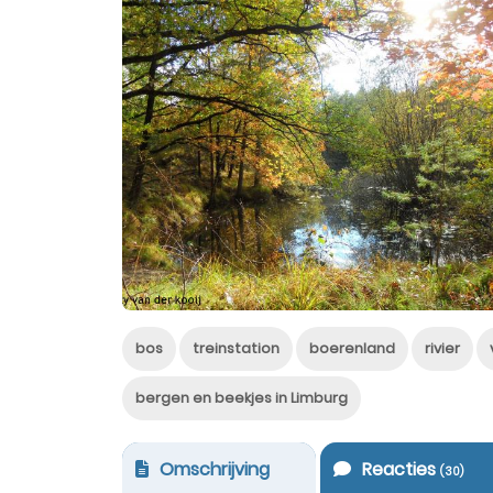
bos
treinstation
boerenland
rivier
bergen en beekjes in Limburg
Omschrijving
Reacties
(
30
)