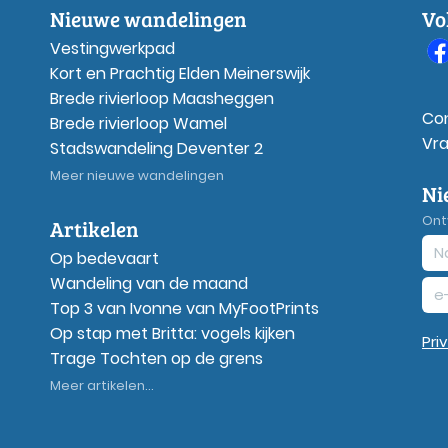
Nieuwe wandelingen
Vo
Vestingwerkpad
Kort en Prachtig Elden Meinerswijk
Brede rivierloop Maasheggen
Co
Brede rivierloop Wamel
Vr
Stadswandeling Deventer 2
Meer nieuwe wandelingen
Ni
Ont
Artikelen
Op bedevaart
Wandeling van de maand
Top 3 van Ivonne van MyFootPrints
Op stap met Britta: vogels kijken
Pri
Trage Tochten op de grens
Meer artikelen...