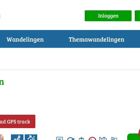
Inloggen
Wandelingen
Themawandelingen
n
ad GPS track