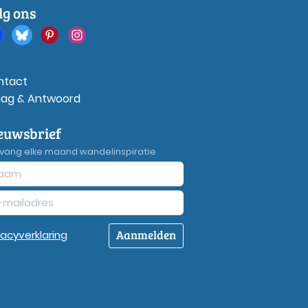
lg ons
ntact
aag & Antwoord
euwsbrief
vang elke maand wandelinspiratie
Aanmelden
vacy
verklaring