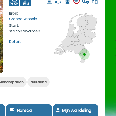
16 KM
55 M
Bron:
Groene Wissels
Start:
station Swalmen
Details
vlonderpaden
duitsland
Horeca
Mijn wandeling