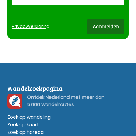
Aanmelden
Privacy
verklaring
WandelZoekpagina
Ontdek Nederland met meer dan
5.000 wandelroutes.
Zoek op wandeling
Zoek op kaart
Zoek op horeca