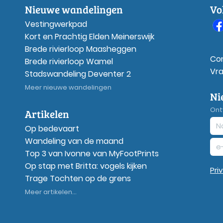
Nieuwe wandelingen
Vo
Vestingwerkpad
Kort en Prachtig Elden Meinerswijk
Brede rivierloop Maasheggen
Co
Brede rivierloop Wamel
Vr
Stadswandeling Deventer 2
Meer nieuwe wandelingen
Ni
Ont
Artikelen
Op bedevaart
Wandeling van de maand
Top 3 van Ivonne van MyFootPrints
Op stap met Britta: vogels kijken
Pri
Trage Tochten op de grens
Meer artikelen...