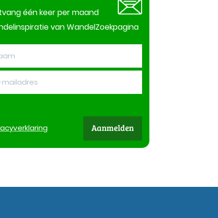
tvang één keer per maand
delinspiratie van WandelZoekpagina
Aanmelden
vacy
verklaring