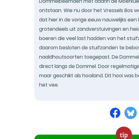
Dommelbeemden met daarin de Moerkuilen
ontstaan. Wie nu door het Vressels Bos wa
dat hier in de vorige eeuw nauwelijks e
grotendeels uit zandverstuivingen en he
boeren die veel last hadden van het stu
daarom besloten de stuifzanden te bebossen
naaldhoutsoorten toegepast. De Dommel
direct langs de Dommel. Door regelmatig
maar geschikt als hooiland. Dit hooi was 
het vee.
tip