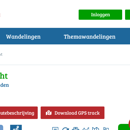
Inloggen
Wandelingen
Themawandelingen
ht
cht
mden
outebeschrijving
Download GPS track