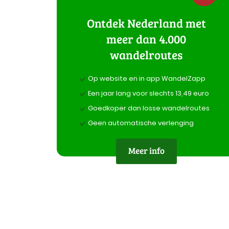
Ontdek Nederland met
meer dan 4.000
wandelroutes
Op website en in app WandelZapp
Een jaar lang voor slechts 13,49 euro
Goedkoper dan losse wandelroutes
Geen automatische verlenging
Meer info