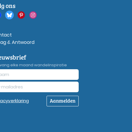
lg ons
ntact
aag & Antwoord
euwsbrief
vang elke maand wandelinspiratie
Aanmelden
vacy
verklaring