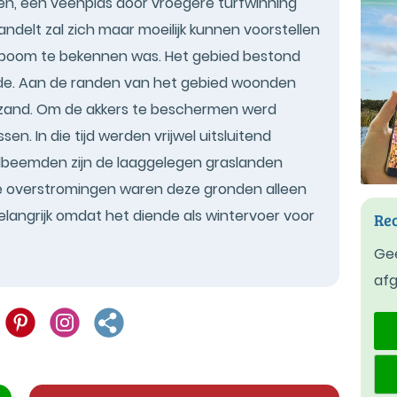
, een veenplas door vroegere turfwinning
ndelt zal zich maar moeilijk kunnen voorstellen
en boom te bekennen was. Het gebied bestond
ide. Aan de randen van het gebied woonden
ifzand. Om de akkers te beschermen werd
. In die tijd werden vrijwel uitsluitend
beemden zijn de laaggelegen graslanden
e overstromingen waren deze gronden alleen
belangrijk omdat het diende als wintervoer voor
Rec
Gee
af