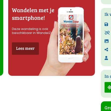
Wandelen met je
Ik 
smartphone!
Deze wandeling is ook
beschikbaar in WandelZapp
Lees meer
In 
Gra