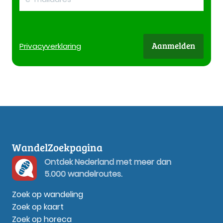
Aanmelden
Privacy
verklaring
WandelZoekpagina
Ontdek Nederland met meer dan
5.000 wandelroutes.
Zoek op wandeling
Zoek op kaart
Zoek op horeca