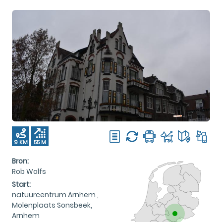
9 KM
55 M
Bron:
Rob Wolfs
Start:
natuurcentrum Arnhem ,
Molenplaats Sonsbeek,
Arnhem