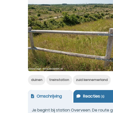
duinen
treinstation
zuid kennemerland
Omschrijving
Reacties
(
5
)
Je begint bij station Overveen. De route 