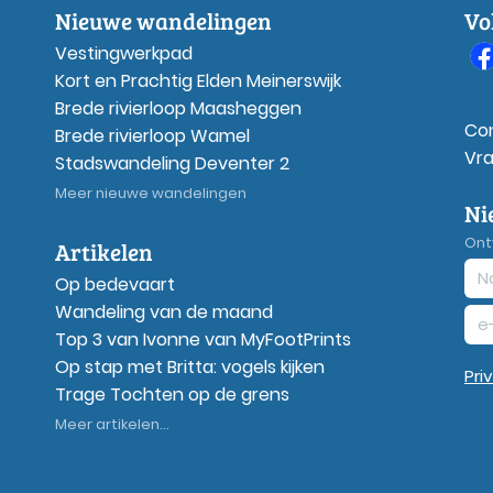
Nieuwe wandelingen
Vo
Vestingwerkpad
Kort en Prachtig Elden Meinerswijk
Brede rivierloop Maasheggen
Co
Brede rivierloop Wamel
Vr
Stadswandeling Deventer 2
Meer nieuwe wandelingen
Ni
Ont
Artikelen
Op bedevaart
Wandeling van de maand
Top 3 van Ivonne van MyFootPrints
Op stap met Britta: vogels kijken
Pri
Trage Tochten op de grens
Meer artikelen...