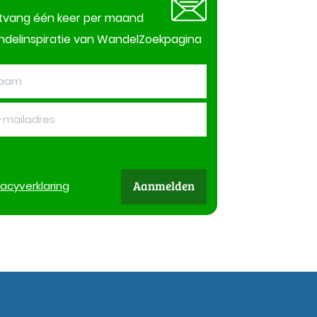
tvang één keer per maand
delinspiratie van WandelZoekpagina
Aanmelden
vacy
verklaring