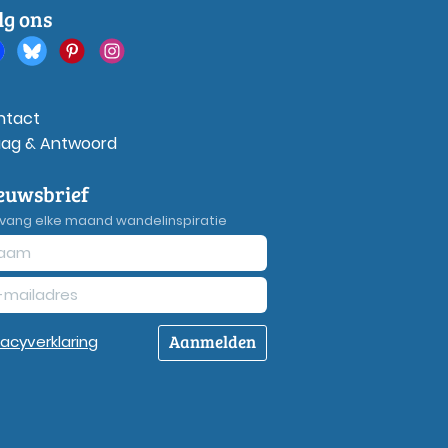
lg ons
ntact
aag & Antwoord
euwsbrief
vang elke maand wandelinspiratie
Aanmelden
vacy
verklaring