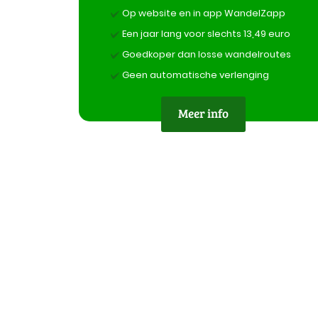
Op website en in app WandelZapp
Een jaar lang voor slechts 13,49 euro
Goedkoper dan losse wandelroutes
Geen automatische verlenging
Meer info