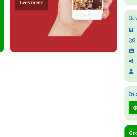
Lees meer
Ik 
In 
Gra