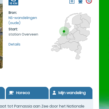
16 KM
Bron:
NS-wandelingen
(oude)
Start:
station Overveen
Details
Horeca
Mijn wandeling
gaat tot Parnassia aan Zee door het Nationale