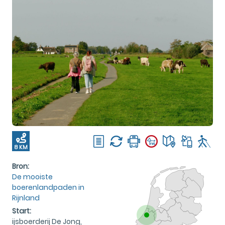
8 KM
Bron:
De mooiste
boerenlandpaden in
Rijnland
Start:
ijsboerderij De Jong,