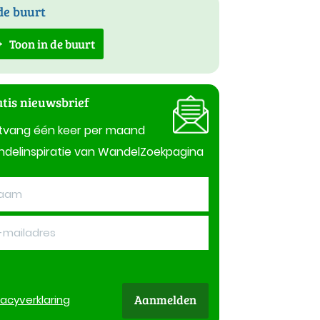
de buurt
Toon in de buurt
tis nieuwsbrief
tvang één keer per maand
delinspiratie van WandelZoekpagina
Aanmelden
vacy
verklaring