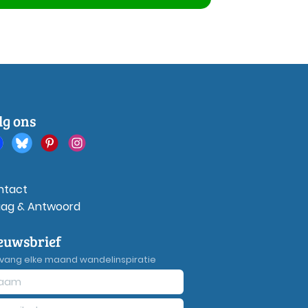
lg ons
ntact
aag & Antwoord
euwsbrief
vang elke maand wandelinspiratie