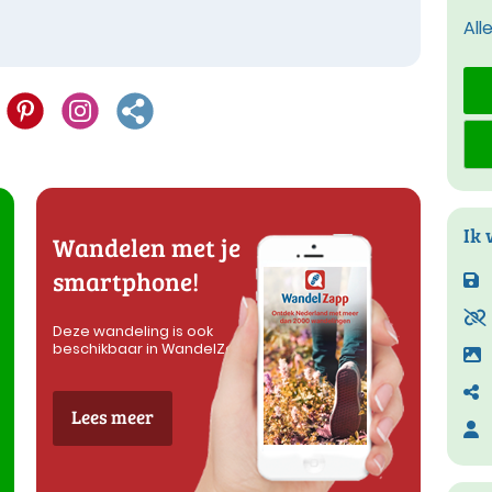
All
Ik 
Wandelen met je
smartphone!
Deze wandeling is ook
beschikbaar in WandelZapp
Lees meer