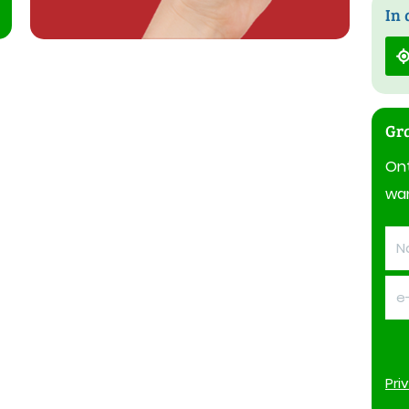
In 
Gra
On
wan
Pri