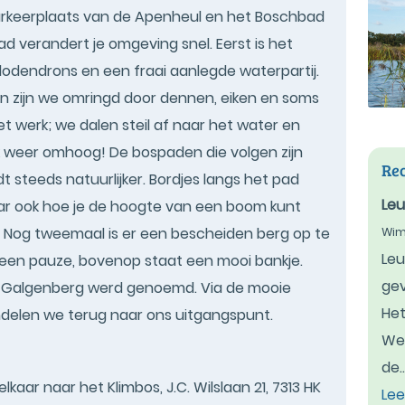
 parkeerplaats van de Apenheul en het Boschbad
ad verandert je omgeving snel. Eerst is het
odendrons en een fraai aanlegde waterpartij.
en zijn we omringd door dennen, eiken en soms
t werk; we dalen steil af naar het water en
k weer omhoog! De bospaden die volgen zijn
Rec
steeds natuurlijker. Bordjes langs het pad
Leu
aar ook hoe je de hoogte van een boom kunt
 Nog tweemaal is er een bescheiden berg op te
Wim
Leu
r een pauze, bovenop staat een mooi bankje.
gev
de Galgenberg werd genoemd. Via de mooie
Het
elen we terug naar ons uitgangspunt.
Wel
de..
aar naar het Klimbos, J.C. Wilslaan 21, 7313 HK
Lee