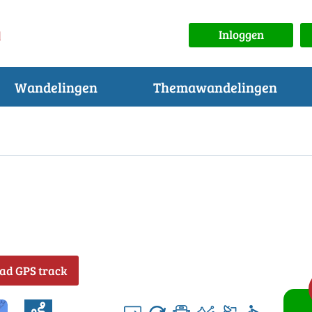
Inloggen
Wandelingen
Themawandelingen
ad GPS track