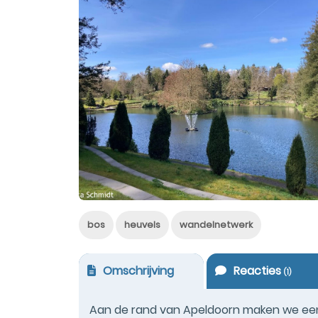
bos
heuvels
wandelnetwerk
Omschrijving
Reacties
(
1
)
Aan de rand van Apeldoorn maken we een 